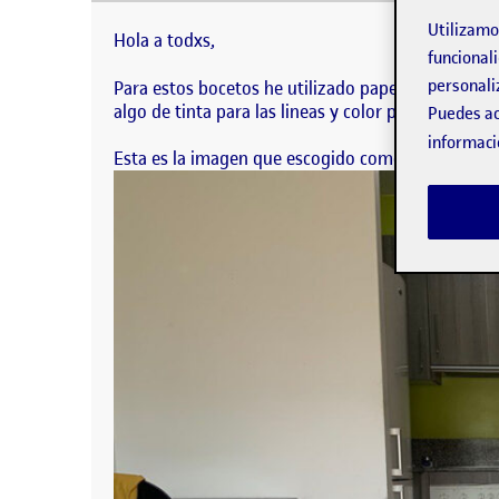
Hola a todxs, Para estos boc
grandes y quiero probar con 
Utilizam
Hola a todxs,
funcionali
personali
Para estos bocetos he utilizado papel para esboz
algo de tinta para las lineas y color para algunos 
Puedes ac
informaci
Esta es la imagen que escogido como referencia. E