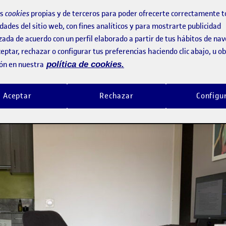
etos he utilizado papel para esbozos Din-A4 y un portaminas 0,5mm. Para la
algo de tinta para las lineas y color para algunos objetos. Esta es la imag
os
cookies
propias y de terceros para poder ofrecerte correctamente t
dades del sitio web, con fines analíticos y para mostrarte publicidad
zada de acuerdo con un perfil elaborado a partir de tus hábitos de na
os Din-A4 y un portaminas 0,5mm. Para la realización final utili
objetos.
eptar, rechazar o configurar tus preferencias haciendo clic abajo, u 
ón en nuestra
política de cookies.
l objeto elegido será la silla giratoria con una persona sentada 
Aceptar
Rechazar
Configu