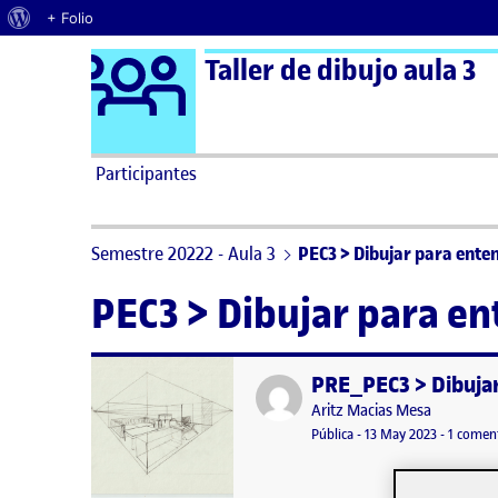
Acerca de WordPress
+ Folio
Logo Ágora
Taller de dibujo aula 3
Saltar al contenido
Participantes
Semestre 20222 - Aula 3
PEC3 > Dibujar para ente
PEC3 > Dibujar para e
PRE_PEC3 > Dibuja
Publicado por
Publicado por
Aritz Macias Mesa
Visibilidad:
Fecha de publicación
20 diciemb
Pública
-
13 May 2023
-
1 comen