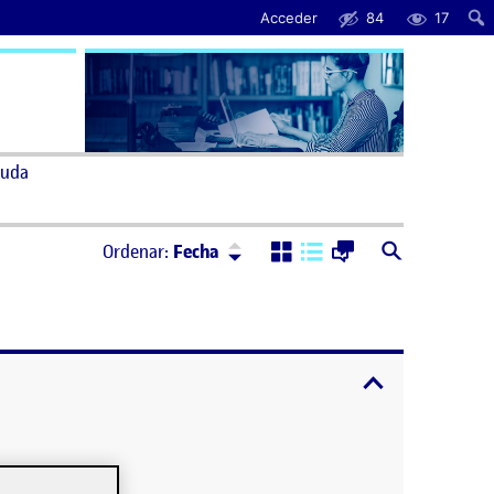
Acceder
84
17
uda
Ordenar:
Descendente
Ordenar:
Fecha
expandir / cont