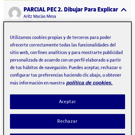
PARCIAL PEC 2. Dibujar Para Explicar
Publicado por
expa
Publicado por
Aritz Macias Mesa
Visibilidad:
Fecha de publicación
20 diciembre, 2023 7:17 pm
en PARCIAL PEC 2. Dibujar Para Ex
Pública
-
15 Abr 2023
-
1 comentario
Utilizamos
cookies
propias y de terceros para poder
ofrecerte correctamente todas las funcionalidades del
PARTE 1: «Games without Frontiers»
sitio web, con fines analíticos y para mostrarte publicidad
(Ilustración)
personalizada de acuerdo con un perfil elaborado a partir
de tus hábitos de navegación. Puedes aceptar, rechazar o
Tras escuchar la canción de Peter Gabriel, «Games
without Frontiers» comencé a hacer el diagrama
configurar tus preferencias haciendo clic abajo, u obtener
extrayendo las palabras utilizadas en la letra y
más información en nuestra
política de cookies.
añadiendo algunos conceptos a los que la misma
canción me llevaba.
Aceptar
Las palabras en el diagrama me ayudan a crear
imágenes mentales y construir una visión general del
tema a tratar. También fomentan la generación de ideas
Rechazar
y visiones que luego se pueden aplicar al dibujo.