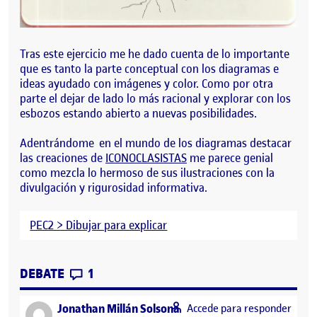
Tras este ejercicio me he dado cuenta de lo importante
que es tanto la parte conceptual con los diagramas e
ideas ayudado con imágenes y color. Como por otra
parte el dejar de lado lo más racional y explorar con los
esbozos estando abierto a nuevas posibilidades.
Adentrándome en el mundo de los diagramas destacar
las creaciones de
ICONOCLASISTAS
me parece genial
como mezcla lo hermoso de sus ilustraciones con la
divulgación y rigurosidad informativa.
PEC2 > Dibujar para explicar
CONTRIBUTIONS
EN PARCIAL PEC 2. DIBUJAR PARA EXPL
DEBATE
1
says:
Jonathan Millán Solsona
Accede para responder