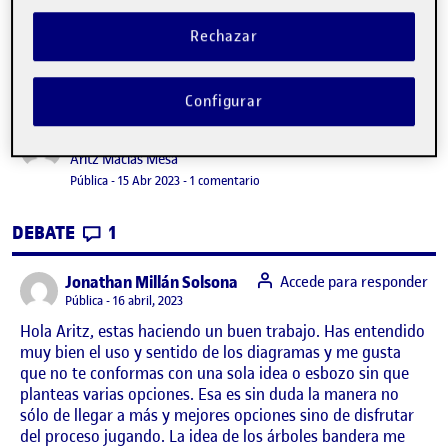
Rechazar
Configurar
PARCIAL PEC 2. Dibujar Para Explicar
Publicado por
Publicado por
Aritz Macias Mesa
Visibilidad:
Fecha de publicación
20 diciembre, 2023 7:17 pm
en PARCIAL PEC 2. Dibujar Para Expl
Pública
-
15 Abr 2023
-
1 comentario
CONTRIBUTIONS
EN PARCIAL PEC 2. DIBUJAR PARA EXPLIC
DEBATE
1
says:
Jonathan Millán Solsona
Accede para responder
Visibilidad:
Pública
16 abril, 2023
Hola Aritz, estas haciendo un buen trabajo. Has entendido
muy bien el uso y sentido de los diagramas y me gusta
que no te conformas con una sola idea o esbozo sin que
planteas varias opciones. Esa es sin duda la manera no
sólo de llegar a más y mejores opciones sino de disfrutar
del proceso jugando. La idea de los árboles bandera me