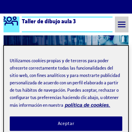
Logo Ágora
Taller de dibujo aula 3
Saltar al contenido
Semestre 20222 - Aula 3
PEC2 > Dibujar para explicar
Utilizamos
cookies
propias y de terceros para poder
ofrecerte correctamente todas las funcionalidades del
PEC2 > Dibujar para
sitio web, con fines analíticos y para mostrarte publicidad
explicar
personalizada de acuerdo con un perfil elaborado a partir
de tus hábitos de navegación. Puedes aceptar, rechazar o
configurar tus preferencias haciendo clic abajo, u obtener
más información en nuestra
política de cookies.
Aceptar