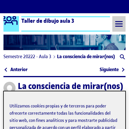
Logo Ágora
Taller de dibujo aula 3
Saltar al contenido
Semestre 20222 - Aula 3
La consciencia de mirar(nos)
Navegación de entradas
: La conciencia de mirar(nos): El autorretrato
: PEC
Anterior
Siguiente
La consciencia de mirar(nos)
Publicado por
Publicado por
Mario Navarro Tejero
Visibilidad:
Fecha de publicación
en La consciencia de mirar(nos)
Pública
-
9 Mar 2023
-
comentario
Utilizamos
cookies
propias y de terceros para poder
ofrecerte correctamente todas las funcionalidades del
Hola buenas!
sitio web, con fines analíticos y para mostrarte publicidad
personalizada de acuerdo con un perfil elaborado a partir