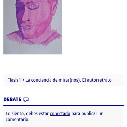
Flash 1 > La conciencia de mirar(nos): El autorretrato
CONTRIBUTION
0
EN LA CONSCIENCIA DE MIRAR(NOS)
DEBATE
Lo siento, debes estar
conectado
para publicar un
comentario.